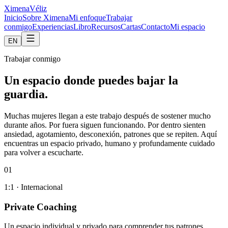
Ximena
Véliz
Inicio
Sobre Ximena
Mi enfoque
Trabajar
conmigo
Experiencias
Libro
Recursos
Cartas
Contacto
Mi espacio
EN
Trabajar conmigo
Un espacio donde puedes bajar la
guardia.
Muchas mujeres llegan a este trabajo después de sostener mucho
durante años. Por fuera siguen funcionando. Por dentro sienten
ansiedad, agotamiento, desconexión, patrones que se repiten. Aquí
encuentras un espacio privado, humano y profundamente cuidado
para volver a escucharte.
0
1
1:1 · Internacional
Private Coaching
Un espacio individual y privado para comprender tus patrones