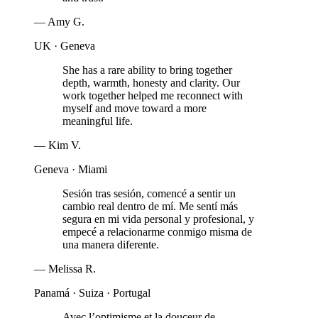
—
Amy G.
UK · Geneva
She has a rare ability to bring together
depth, warmth, honesty and clarity. Our
work together helped me reconnect with
myself and move toward a more
meaningful life.
—
Kim V.
Geneva · Miami
Sesión tras sesión, comencé a sentir un
cambio real dentro de mí. Me sentí más
segura en mi vida personal y profesional, y
empecé a relacionarme conmigo misma de
una manera diferente.
—
Melissa R.
Panamá · Suiza · Portugal
Avec l’optimisme et la douceur de