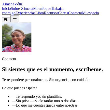
Ximena
Véliz
Inicio
Sobre Ximena
Mi enfoque
Trabajar
conmigo
Experiencias
Libro
Recursos
Cartas
Contacto
Mi espacio
EN
Contacto
Si sientes que es el momento, escríbeme.
Te responderé personalmente. Sin urgencia, con cuidado.
Lo que puedes esperar
—
Te respondo yo, sin plantillas.
—
Sin prisa — suelo tardar uno o dos días.
—
Lo que me cuentes queda entre nosotras.