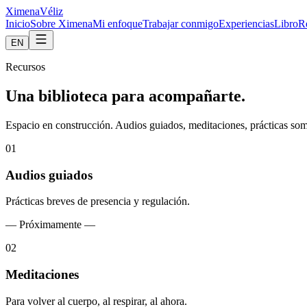
Ximena
Véliz
Inicio
Sobre Ximena
Mi enfoque
Trabajar conmigo
Experiencias
Libro
R
EN
Recursos
Una biblioteca para acompañarte.
Espacio en construcción. Audios guiados, meditaciones, prácticas somá
0
1
Audios guiados
Prácticas breves de presencia y regulación.
—
Próximamente
—
0
2
Meditaciones
Para volver al cuerpo, al respirar, al ahora.