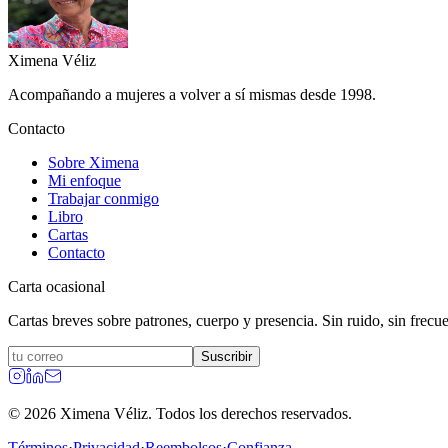
Ximena
Véliz
Acompañando a mujeres a volver a sí mismas desde 1998.
Contacto
Sobre Ximena
Mi enfoque
Trabajar conmigo
Libro
Cartas
Contacto
Carta ocasional
Cartas breves sobre patrones, cuerpo y presencia. Sin ruido, sin frecuen
Suscribir
©
2026
Ximena Véliz.
Todos los derechos reservados.
Términos
·
Privacidad
·
Reembolsos
·
Confianza