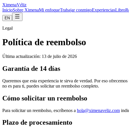
Ximena
Véliz
Inicio
Sobre Ximena
Mi enfoque
Trabajar conmigo
Experiencias
Libro
R
EN
Legal
Política de reembolso
Última actualización: 13 de julio de 2026
Garantía de 14 días
Queremos que esta experiencia te sirva de verdad. Por eso ofrecemos 
no es para ti, puedes solicitar un reembolso completo.
Cómo solicitar un reembolso
Para solicitar un reembolso, escríbenos a
hola@ximenaveliz.com
indi
Plazo de procesamiento