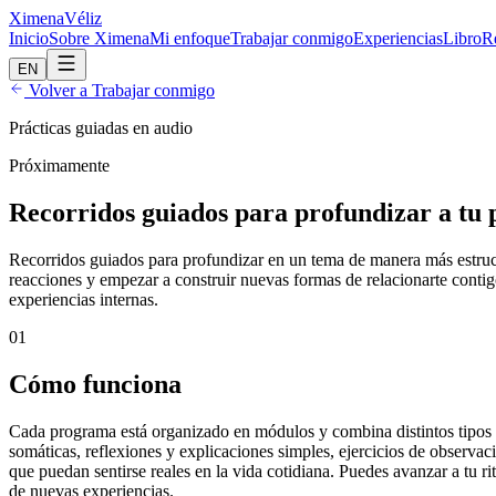
Ximena
Véliz
Inicio
Sobre Ximena
Mi enfoque
Trabajar conmigo
Experiencias
Libro
R
EN
Volver a Trabajar conmigo
Prácticas guiadas en audio
Próximamente
Recorridos guiados para profundizar a tu 
Recorridos guiados para profundizar en un tema de manera más estruc
reacciones y empezar a construir nuevas formas de relacionarte contig
experiencias internas.
01
Cómo funciona
Cada programa está organizado en módulos y combina distintos tipos d
somáticas, reflexiones y explicaciones simples, ejercicios de observ
que puedan sentirse reales en la vida cotidiana. Puedes avanzar a tu r
de nuevas experiencias.