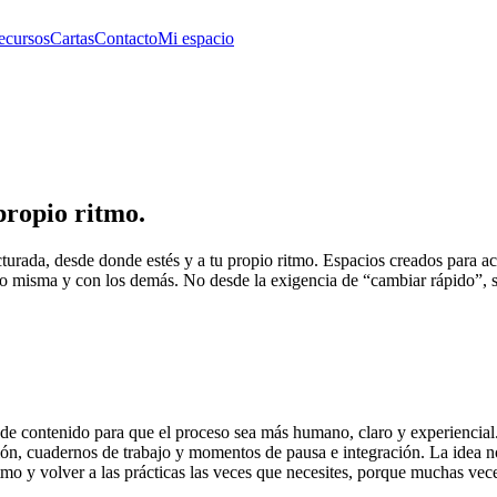
ecursos
Cartas
Contacto
Mi espacio
propio ritmo.
turada, desde donde estés y a tu propio ritmo. Espacios creados para 
o misma y con los demás. No desde la exigencia de “cambiar rápido”, si
e contenido para que el proceso sea más humano, claro y experiencial. 
ación, cuadernos de trabajo y momentos de pausa e integración. La idea
itmo y volver a las prácticas las veces que necesites, porque muchas ve